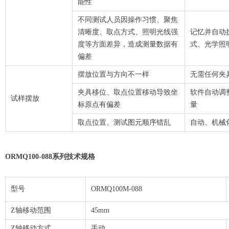
能性
不同测试人员因操作习惯、聚焦
清晰度、取点方式、照明光线强
记忆并自动
度等方面差异，造成测量数据有
式、光学照
偏差
摆放位置与方向不一样
无需任何夹
夹具移位、取点位置移动导致坐
软件自动调
试样摆放
标原点有偏差
量
取点位置、测试图元顺序错乱
自动、机械
ORMQ100-088系列技术规格
型号
ORMQ100M-088
Z轴移动范围
45mm
Z轴移动方式
手动