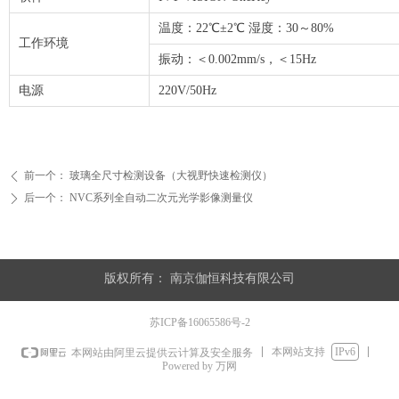
温度：22℃±2℃ 湿度：30～80%
工作环境
振动：＜0.002mm/s，＜15Hz
电源
220V/50Hz
前一个：
玻璃全尺寸检测设备（大视野快速检测仪）
ꄴ
后一个：
NVC系列全自动二次元光学影像测量仪
ꄲ
版权所有：
南京伽恒科技有限公司
苏ICP备16065586号-2
本网站支持
IPv6
本网站由阿里云提供云计算及安全服务
Powered by 万网