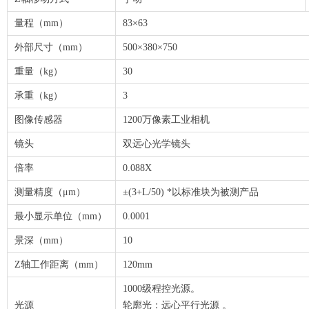
量程（mm）
83×63
外部尺寸（mm）
500×380×750
重量（kg）
30
承重（kg）
3
图像传感器
1200万像素工业相机
镜头
双远心光学镜头
倍率
0.088X
测量精度（μm）
±(3+L/50) *以标准块为被测产品
最小显示单位（mm）
0.0001
景深（mm）
10
Z轴工作距离（mm）
120mm
1000级程控光源。
光源
轮廓光：远心平行光源 。