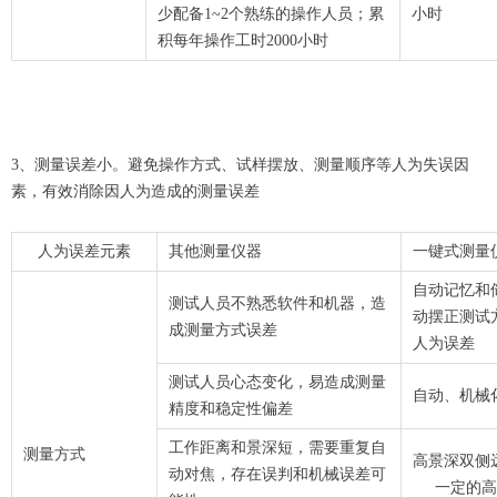
少配备1~2个熟练的操作人员；累
小时
积每年操作工时2000小时
3、测量误差小。避免操作方式、试样摆放、测量顺序等人为失误因
素，有效消除因人为造成的测量误差
人为误差元素
其他测量仪器
一键式测量
自动记忆和
测试人员不熟悉软件和机器，造
动摆正测试
成测量方式误差
人为误差
测试人员心态变化，易造成测量
自动、机械
精度和稳定性偏差
工作距离和景深短，需要重复自
测量方式
高景深双侧
动对焦，存在误判和机械误差可
一定的高