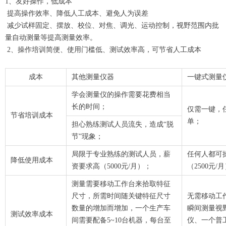
1、友好操作，低成本
提高操作效率、降低人工成本、避免人为误差
减少试样固定、摆放、校位、对焦、调光、运动控制，视野范围内批
量自动测量等提高测量效率。
2、操作培训简便、使用门槛低、测试效率高，可节省人工成本
成本
其他测量仪器
一键式测量
学会测量仪的操作需要花费相当
长的时间；
仅需一键，
节省培训成本
单；
担心熟练测试人员流失，造成“脱
节”现象；
局限于专业熟练的测试人员，薪
任何人都可
降低使用成本
资要求高（5000元/月）；
（2500元/
测量需要移动工作台来拾取特征
尺寸，所需时间随关键特征尺寸
无需移动工
数量的增加而增加，一个生产车
瞬间测量视
测试效率成本
间需要配备5~10台机器，每台至
仪、一个普