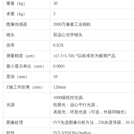
重量（kg）
30
承重（kg）
3
图像传感器
2000万像素工业相机
镜头
双远心光学镜头
倍率
0.03X
测量精度（μm）
±(1.5+L/50) *以标准块为被测产品
最小显示单位（mm）
0.0001
景深（mm）
10
Z轴工作距离（mm）
120mm
1000级程控光源。
光源
轮廓光：远心平行光源 。
表面光：环形光源（可选，外接同轴光）
图像处理
IVT先进图像分析方法，256灰度等级，20
软件
IVT-VISION-OneKey