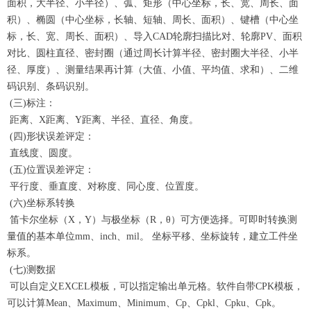
面积，大半径、小半径）、弧、矩形（中心坐标，长、宽、周长、面
积）、椭圆（中心坐标，长轴、短轴、周长、面积）、键槽（中心坐
标，长、宽、周长、面积）、导入CAD轮廓扫描比对、轮廓PV、面积
对比、圆柱直径、密封圈（通过周长计算半径、密封圈大半径、小半
径、厚度）、测量结果再计算（大值、小值、平均值、求和）、二维
码识别、条码识别。
(三)标注：
距离、X距离、Y距离、半径、直径、角度。
(四)形状误差评定：
直线度、圆度。
(五)位置误差评定：
平行度、垂直度、对称度、同心度、位置度。
(六)坐标系转换
笛卡尔坐标（X，Y）与极坐标（R，θ）可方便选择。可即时转换测
量值的基本单位mm、inch、mil。 坐标平移、坐标旋转，建立工件坐
标系。
(七)测数据
可以自定义EXCEL模板，可以指定输出单元格。软件自带CPK模板，
可以计算Mean、Maximum、Minimum、Cp、Cpkl、Cpku、Cpk。