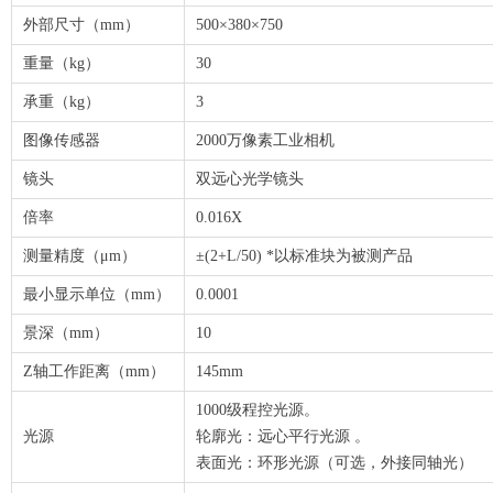
外部尺寸（mm）
500×380×750
重量（kg）
30
承重（kg）
3
图像传感器
2000万像素工业相机
镜头
双远心光学镜头
倍率
0.016X
测量精度（μm）
±(2+L/50) *以标准块为被测产品
最小显示单位（mm）
0.0001
景深（mm）
10
Z轴工作距离（mm）
145mm
1000级程控光源。
光源
轮廓光：远心平行光源 。
表面光：环形光源（可选，外接同轴光）