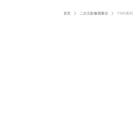
首页
ꄲ
二次元影像测量仪
ꄲ
VMH系