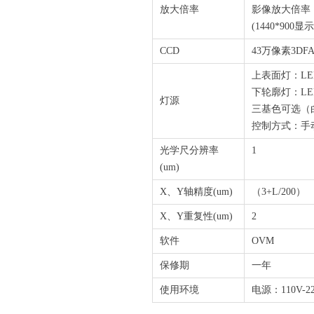
放大倍率
影像放大倍率：3
(1440*900
CCD
43万像素3DFA
上表面灯：L
下轮廓灯：L
灯源
三基色可选（
控制方式：手
光学尺分辨率
1
(um)
X、Y轴精度(um)
（3+L/200）
X、Y重复性(um)
2
软件
OVM
保修期
一年
使用环境
电源：110V-2