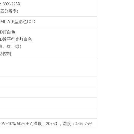
9X-225X
显示器分辨率)
MILY-E型彩色CCD
ED灯白色
ED近平行光灯白色
白、红、绿）
动控制
20V±10% 50/60HZ,温度：20±5℃，湿度：45%-75%