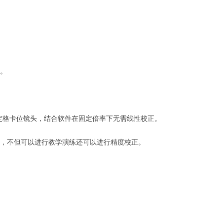
形。
-Zoom定格卡位镜头，结合软件在固定倍率下无需线性校正。
片，不但可以进行教学演练还可以进行精度校正。